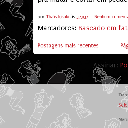
por
Thaïs Kisuki
às
14:07
Nenhum comentá
Marcadores:
Baseado em fat
Postagens mais recentes
Pág
Assinar:
Po
Tran
Sele
Marc