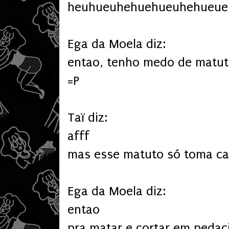
heuhueuhehuehueuhehueue
Ega da Moela diz:
entao, tenho medo de matut
=P
Taï diz:
afff
mas esse matuto só toma c
Ega da Moela diz:
entao
pra matar e cortar em pedac