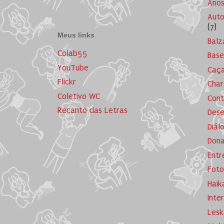
Ano
Auto
(7)
Meus links
Balz
Colab55
Base
YouTube
Caça
Flickr
Cha
Coletivo WC
Cont
Recanto das Letras
Dese
Diál
Dona
Entr
Foto
Haik
Inte
Lesk