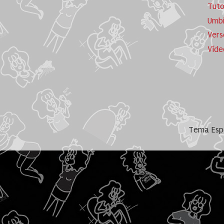
Tuto
Umb
Vers
Víde
Tema Espe