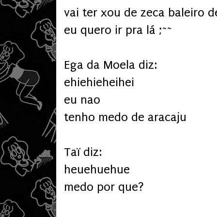
vai ter xou de zeca baleiro 
eu quero ir pra lá ;~~
Ega da Moela diz:
ehiehieheihei
eu nao
tenho medo de aracaju
Taï diz:
heuehuehue
medo por que?