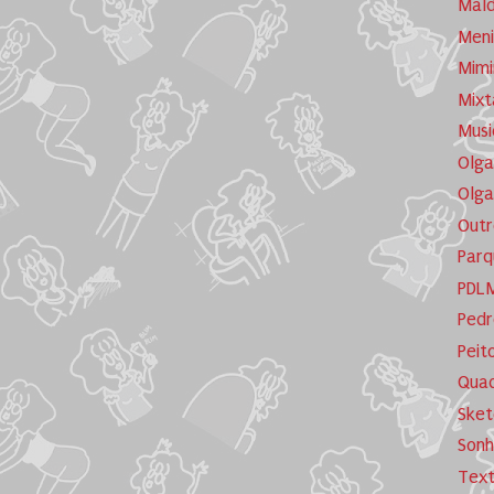
Mald
Meni
Mimi
Mixt
Musi
Olga
Olga
Outr
Parq
PDL
Pedr
Peit
Quad
Sket
Sonh
Tex