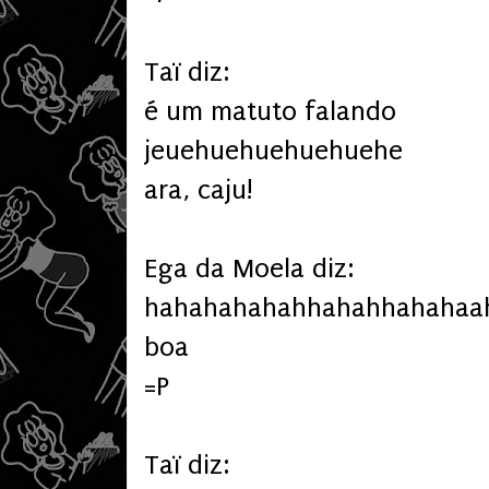
Taï diz:
é um matuto falando
jeuehuehuehuehuehe
ara, caju!
Ega da Moela diz:
hahahahahahhahahhahahaa
boa
=P
Taï diz: