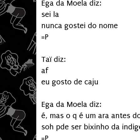
Ega da Moela diz:
sei la
nunca gostei do nome
=P
Taï diz:
af
eu gosto de caju
Ega da Moela diz:
é, mas o q é um ara antes d
soh pde ser bixinho da indi
=P