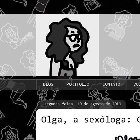
BLOG
PORTFOLIO
CONTATO
VO
segunda-feira, 19 de agosto de 2019
Olga, a sexóloga: 