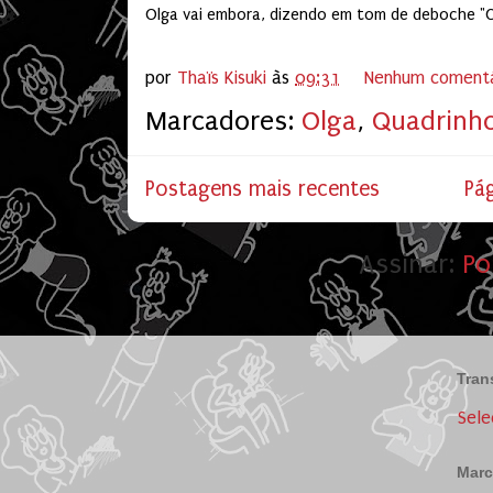
Olga vai embora, dizendo em tom de deboche "
por
Thaïs Kisuki
às
09:31
Nenhum comentá
Marcadores:
Olga
,
Quadrinh
Postagens mais recentes
Pág
Assinar:
Po
Tran
Sele
Marc