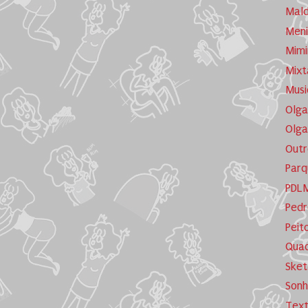
Mald
Meni
Mimi
Mixt
Musi
Olga
Olga
Outr
Parq
PDL
Pedr
Peit
Quad
Sket
Sonh
Tex