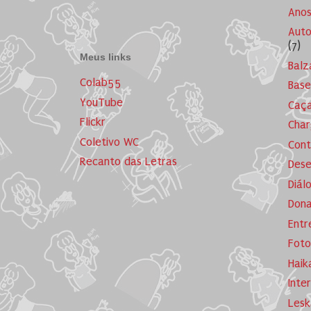
Ano
Auto
(7)
Meus links
Balz
Colab55
Base
YouTube
Caça
Flickr
Cha
Coletivo WC
Cont
Recanto das Letras
Dese
Diál
Dona
Entr
Foto
Haik
Inte
Lesk