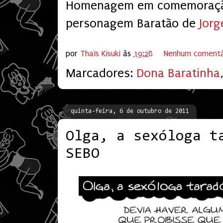
Homenagem em comemoração
personagem Baratão de
Jorg
por
Thaïs Kisuki
às
19:28
Nenhum comentá
Marcadores:
Dona Baratinha
quinta-feira, 6 de outubro de 2011
Olga, a sexóloga t
SEBO