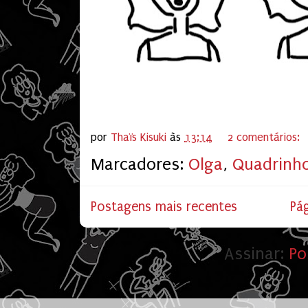
por
Thaïs Kisuki
às
13:14
2 comentários:
Marcadores:
Olga
,
Quadrinh
Postagens mais recentes
Pág
Assinar:
Po