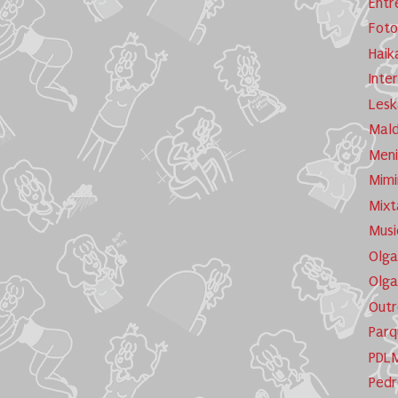
Entr
Foto
Haik
Inte
Lesk
Mald
Meni
Mimi
Mixt
Musi
Olga
Olga
Outr
Parq
PDL
Pedr