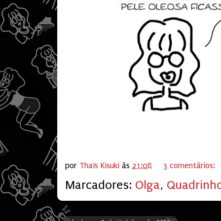
por
Thaïs Kisuki
às
21:08
3 comentários:
Marcadores:
Olga
,
Quadrinh