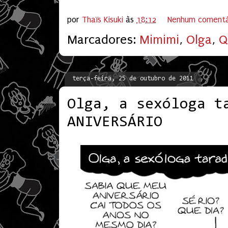
por
Thaïs Kisuki
às
18:12
Nenhum comentá
Marcadores:
Mimimi
,
Olga
,
Q
terça-feira, 25 de outubro de 2011
Olga, a sexóloga t
ANIVERSÁRIO