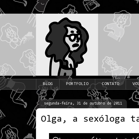
BLOG
PORTFOLIO
CONTATO
VO
segunda-feira, 31 de outubro de 2011
Olga, a sexóloga t