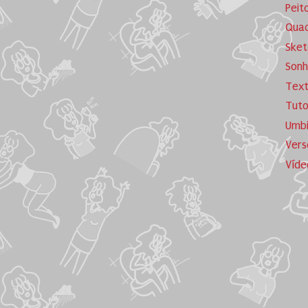
Peit
Quad
Sket
Sonh
Tex
Tuto
Umb
Vers
Víde