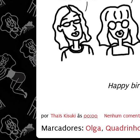
Happy bir
por
Thaïs Kisuki
às
00:00
Nenhum coment
Marcadores:
Olga
,
Quadrinh