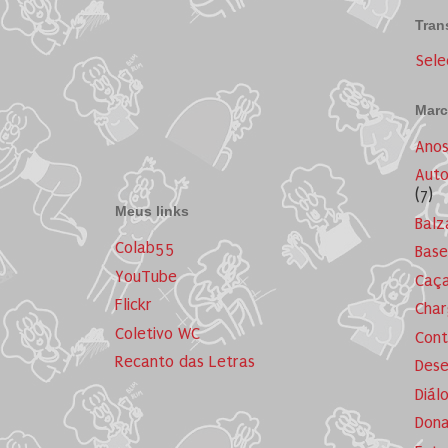
Tran
Sele
Marc
Ano
Auto
(7)
Meus links
Balz
Colab55
Base
YouTube
Caça
Flickr
Cha
Coletivo WC
Cont
Recanto das Letras
Dese
Diál
Dona