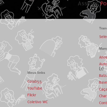
Assinar:
Po
Tran
Sele
Marc
Ano
Auto
(7)
Meus links
Balz
Colab55
Base
YouTube
Caça
Flickr
Cha
Coletivo WC
Cont