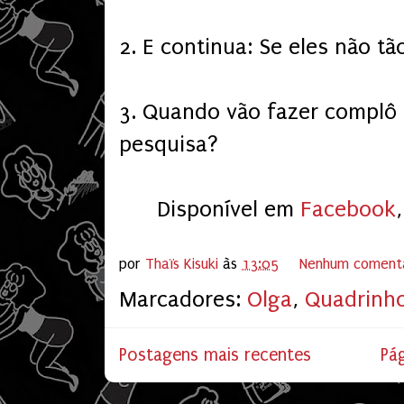
2. E continua: Se eles não tã
3. Quando vão fazer complô p
pesquisa?
Disponível em
Facebook
por
Thaïs Kisuki
às
13:05
Nenhum coment
Marcadores:
Olga
,
Quadrinh
Postagens mais recentes
Pág