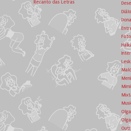
Recanto das Letras
Dese
Diál
Dona
Entr
Foto
Haik
Inte
Lesk
Mald
Meni
Mimi
Mixt
Musi
Olga
Olga
Outr