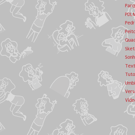
Parq
PDL
Pedr
Peit
Quad
Sket
Sonh
Tex
Tuto
Umb
Vers
Víde