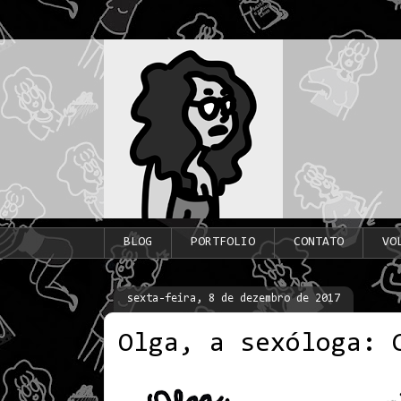
BLOG
PORTFOLIO
CONTATO
VO
sexta-feira, 8 de dezembro de 2017
Olga, a sexóloga: 