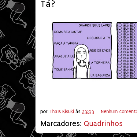
Tá?
por
Thaïs Kisuki
às
23:03
Nenhum comentá
Marcadores:
Quadrinhos