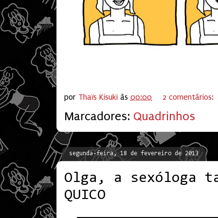
por
Thaïs Kisuki
às
00:00
2 comentários:
Marcadores:
Quadrinhos
segunda-feira, 18 de fevereiro de 2013
Olga, a sexóloga t
QUICO