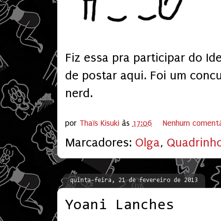
Fiz essa pra participar do Id
de postar aqui. Foi um conc
nerd.
por
Thaïs Kisuki
às
17:06
Nenhum comentá
Marcadores:
Olga
,
Quadrinh
quinta-feira, 21 de fevereiro de 2013
Yoani Lanches