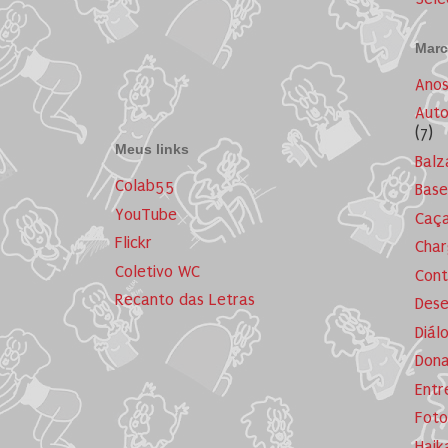
Marc
Ano
Auto
(7)
Meus links
Balz
Colab55
Base
YouTube
Caça
Flickr
Cha
Coletivo WC
Cont
Recanto das Letras
Dese
Diál
Dona
Entr
Foto
Haik