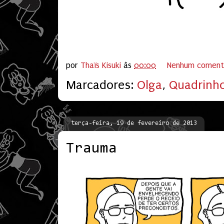
por
Thaïs Kisuki
às
00:00
Nenhum coment
Marcadores:
Olga
,
Quadrinh
terça-feira, 19 de fevereiro de 2013
Trauma