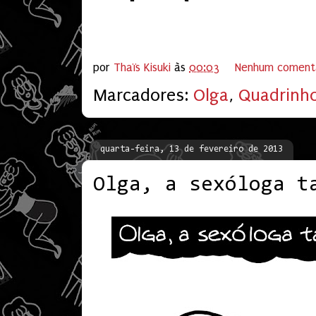
por
Thaïs Kisuki
às
00:03
Nenhum coment
Marcadores:
Olga
,
Quadrinh
quarta-feira, 13 de fevereiro de 2013
Olga, a sexóloga t