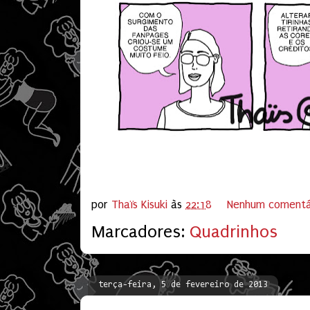
por
Thaïs Kisuki
às
22:18
Nenhum comentá
Marcadores:
Quadrinhos
terça-feira, 5 de fevereiro de 2013