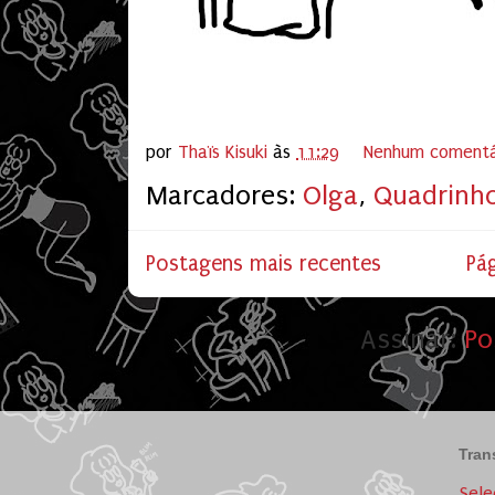
por
Thaïs Kisuki
às
11:29
Nenhum comentá
Marcadores:
Olga
,
Quadrinh
Postagens mais recentes
Pág
Assinar:
Po
Tran
Sele