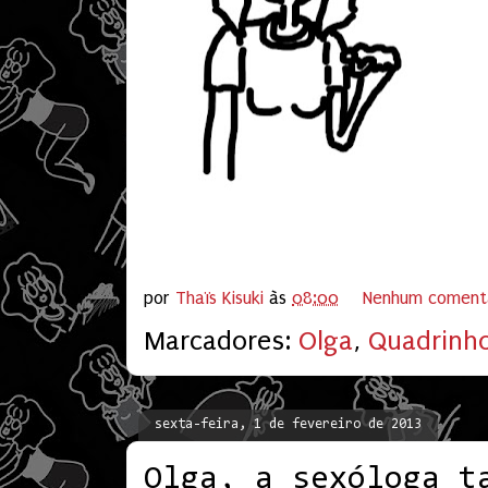
por
Thaïs Kisuki
às
08:00
Nenhum coment
Marcadores:
Olga
,
Quadrinh
sexta-feira, 1 de fevereiro de 2013
Olga, a sexóloga t