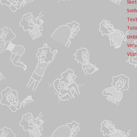
Sket
Sonh
Tex
Tuto
Umb
Vers
Víde