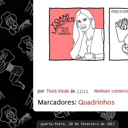
por
Thaïs Kisuki
às
11:11
Nenhum comentá
Marcadores:
Quadrinhos
quarta-feira, 20 de fevereiro de 2013