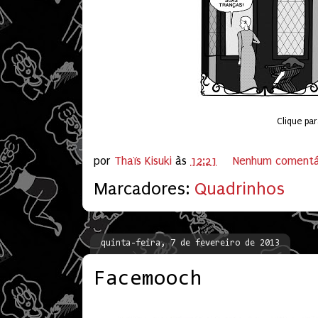
Clique pa
por
Thaïs Kisuki
às
12:21
Nenhum comentá
Marcadores:
Quadrinhos
quinta-feira, 7 de fevereiro de 2013
Facemooch