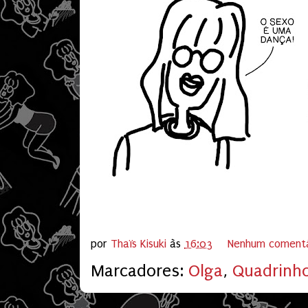
por
Thaïs Kisuki
às
16:03
Nenhum comentá
Marcadores:
Olga
,
Quadrinh