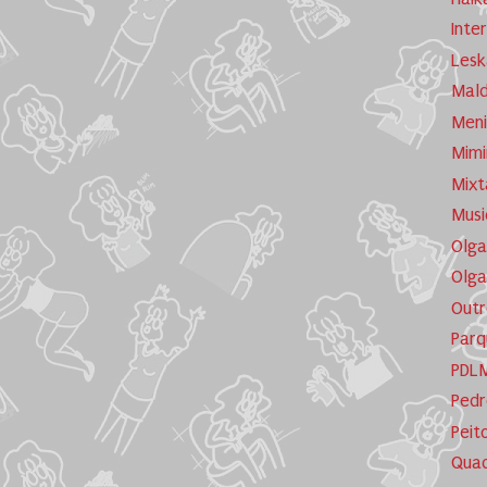
Inte
Lesk
Mald
Meni
Mimi
Mixt
Musi
Olga
Olga
Outr
Parq
PDL
Pedr
Peit
Quad