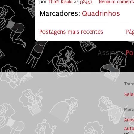
por
Thaïs Kisuki
às
08:47
Nenhum comentá
Marcadores:
Quadrinhos
Postagens mais recentes
Pág
Assinar:
Po
Tran
Sele
Marc
Ano
Auto