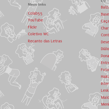
(7)
Meus links
Balz
Colab55
Base
YouTube
Caça
Flickr
Cha
Coletivo WC
Cont
Recanto das Letras
Dese
Diál
Dona
Entr
Foto
Haik
Inte
Lesk
Mald
Meni