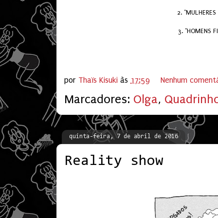
2. "MULHERES
3. "HOMENS F
por
Thaïs Kisuki
às
17:59
Nenhum comentá
Marcadores:
Olga
,
Quadrinh
quinta-feira, 7 de abril de 2016
Reality show