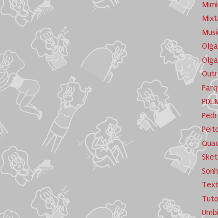
Mimi
Mixt
Musi
Olga
Olga
Outr
Parq
PDL
Pedr
Peit
Quad
Sket
Sonh
Tex
Tuto
Umb