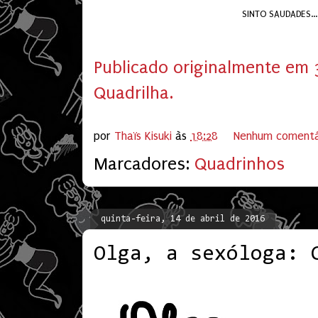
SINTO SAUDADES..
Publicado originalmente em
Quadrilha.
por
Thaïs Kisuki
às
18:28
Nenhum comentá
Marcadores:
Quadrinhos
quinta-feira, 14 de abril de 2016
Olga, a sexóloga: 