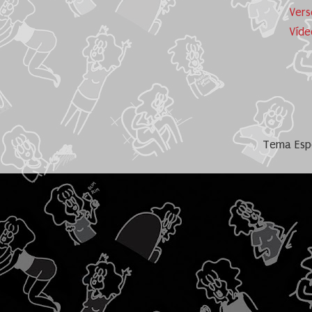
Vers
Víde
Tema Espe