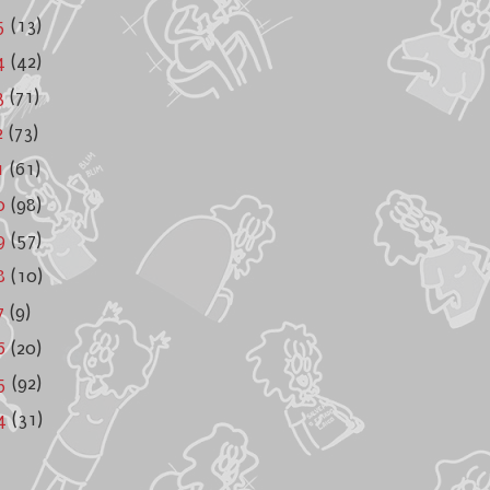
5
(13)
4
(42)
3
(71)
2
(73)
1
(61)
0
(98)
9
(57)
8
(10)
7
(9)
6
(20)
05
(92)
04
(31)