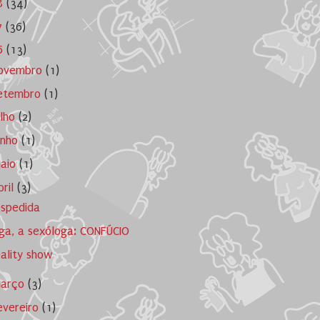
8
(34)
7
(36)
6
(13)
ovembro
(1)
etembro
(1)
ulho
(2)
unho
(1)
aio
(1)
bril
(3)
spedida
ga, a sexóloga: CONFÚCIO
ality show
arço
(3)
evereiro
(1)