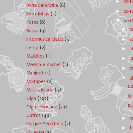
►
201
Dona Baratinha
(8)
►
201
Entrelinhas
(1)
▼
201
Fotos
(6)
►
n
Haikai
(3)
►
s
Intermusicalidade
(5)
Leska
(2)
►
j
Malditos
(1)
►
j
Menina e mulher
(2)
►
m
Mimimi
(11)
▼
a
Mixtapes
(2)
De
Musicalidade
(5)
Ol
Olga
(297)
Re
Olga responde
(23)
Outros
(48)
►
m
Parque Geriátrico
(2)
►
f
PDLMBM
(2)