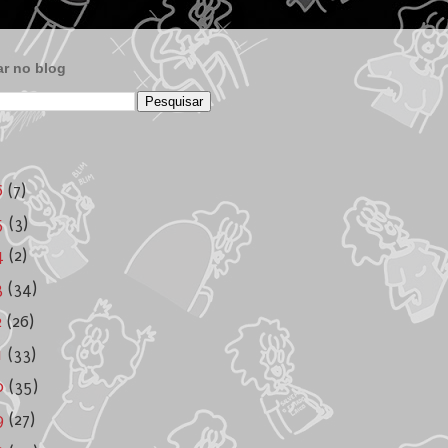
r no blog
6
(7)
5
(3)
4
(2)
3
(34)
2
(26)
1
(33)
0
(35)
9
(27)