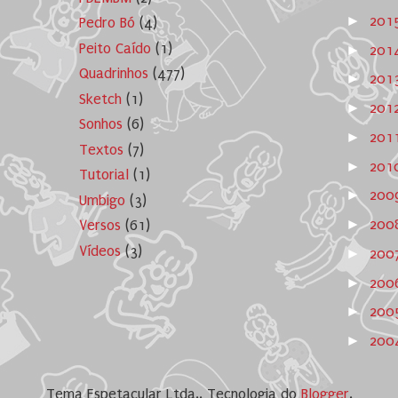
►
201
Pedro Bó
(4)
Peito Caído
(1)
►
201
Quadrinhos
(477)
►
201
Sketch
(1)
►
201
Sonhos
(6)
►
201
Textos
(7)
►
201
Tutorial
(1)
►
200
Umbigo
(3)
►
200
Versos
(61)
Vídeos
(3)
►
200
►
200
►
20
►
20
Tema Espetacular Ltda.. Tecnologia do
Blogger
.