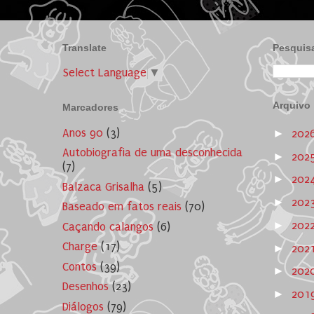
Translate
Pesquisa
Select Language
▼
Arquivo
Marcadores
Anos 90
(3)
►
202
Autobiografia de uma desconhecida
►
202
(7)
►
202
Balzaca Grisalha
(5)
►
202
Baseado em fatos reais
(70)
►
202
Caçando calangos
(6)
Charge
(17)
►
202
Contos
(39)
►
202
Desenhos
(23)
►
201
Diálogos
(79)