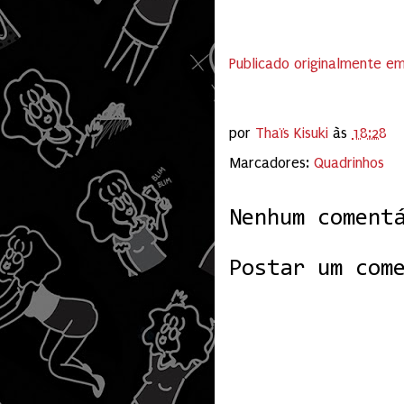
Publicado originalmente e
por
Thaïs Kisuki
às
18:28
Marcadores:
Quadrinhos
Nenhum coment
Postar um com