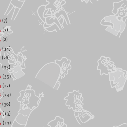
6
(7)
5
(3)
4
(2)
3
(34)
2
(26)
1
(33)
0
(35)
9
(27)
8
(34)
7
(36)
6
(13)
5
(13)