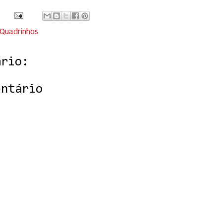
Quadrinhos
ário:
entário