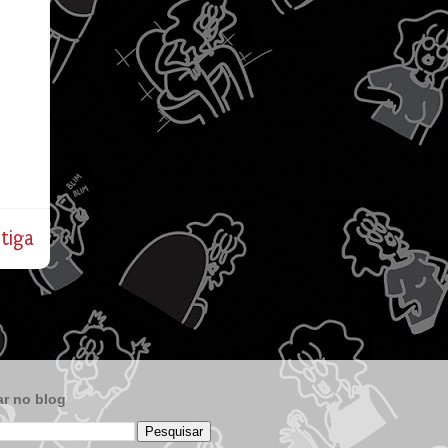
tiga
r no blog