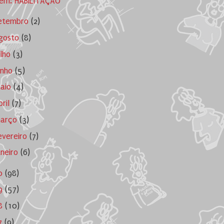
em: HABILITAÇÃO
etembro
(2)
gosto
(8)
ulho
(3)
unho
(5)
aio
(4)
bril
(7)
arço
(3)
evereiro
(7)
aneiro
(6)
0
(98)
9
(57)
8
(10)
7
(9)