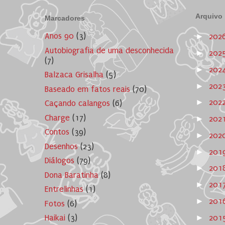
Arquivo
Marcadores
Anos 90
(3)
►
202
Autobiografia de uma desconhecida
►
202
(7)
►
202
Balzaca Grisalha
(5)
►
202
Baseado em fatos reais
(70)
►
202
Caçando calangos
(6)
Charge
(17)
►
202
Contos
(39)
►
202
Desenhos
(23)
►
201
Diálogos
(79)
►
201
Dona Baratinha
(8)
►
201
Entrelinhas
(1)
►
201
Fotos
(6)
►
201
Haikai
(3)