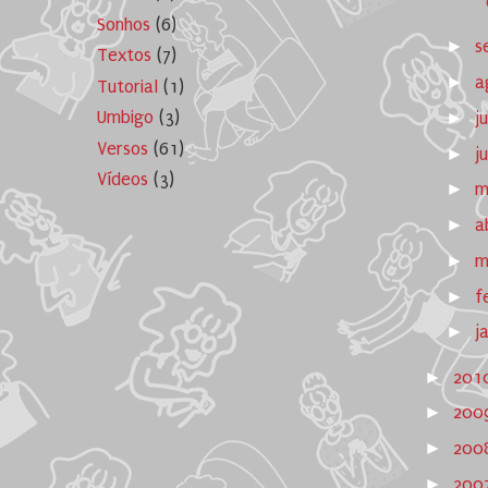
Sonhos
(6)
►
s
Textos
(7)
►
a
Tutorial
(1)
Umbigo
(3)
►
j
Versos
(61)
►
j
Vídeos
(3)
►
m
►
a
►
m
►
f
►
j
►
201
►
200
►
200
►
200