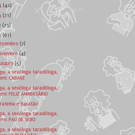
4
(42)
3
(71)
2
(73)
1
(61)
ezembro
(7)
ovembro
(4)
utubro
(5)
ga, a sexóloga taradóloga,
em: CABARÉ
ga, a sexóloga taradóloga,
em: FELIZ ANIVERSÁRIO
ratinha e Baratão
ga, a sexóloga taradóloga,
em: PAU DE SEBO
ga, a sexóloga taradóloga,