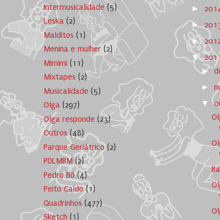
Intermusicalidade
(5)
►
201
Leska
(2)
►
201
Malditos
(1)
►
201
Menina e mulher
(2)
▼
201
Mimimi
(11)
►
d
Mixtapes
(2)
►
n
Musicalidade
(5)
▼
o
Olga
(297)
Ol
Olga responde
(23)
Outros
(48)
Ol
Parque Geriátrico
(2)
PDLMBM
(2)
Ba
Pedro Bó
(4)
Ol
Peito Caído
(1)
Quadrinhos
(477)
Ol
Sketch
(1)