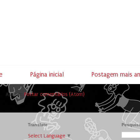
e
Página inicial
Postagem mais an
Assinar:
Postar comentários (Atom)
Translate
Pesquisa
Select Language
▼