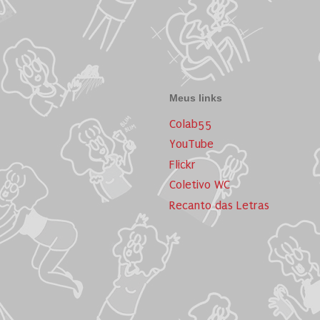
Meus links
Colab55
YouTube
Flickr
Coletivo WC
Recanto das Letras