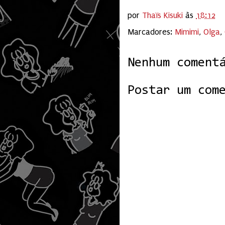
por
Thaïs Kisuki
às
18:12
Marcadores:
Mimimi
,
Olga
,
Nenhum coment
Postar um com