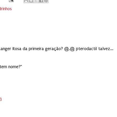
rinhos
:
Ranger Rosa da primeira geração? @.@ pterodactil talvez...
 tem nome?"
3