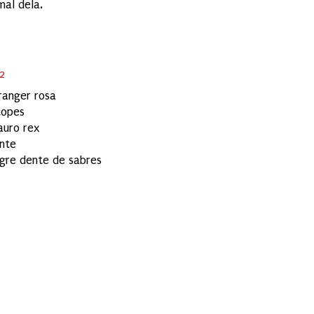
mal dela.
2
ranger rosa
topes
auro rex
nte
igre dente de sabres