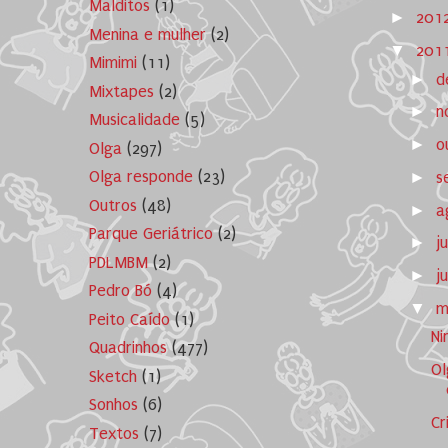
Malditos
(1)
►
201
Menina e mulher
(2)
▼
201
Mimimi
(11)
►
d
Mixtapes
(2)
►
n
Musicalidade
(5)
►
o
Olga
(297)
Olga responde
(23)
►
s
Outros
(48)
►
a
Parque Geriátrico
(2)
►
j
PDLMBM
(2)
►
j
Pedro Bó
(4)
▼
m
Peito Caído
(1)
Ni
Quadrinhos
(477)
Ol
Sketch
(1)
Sonhos
(6)
Cr
Textos
(7)