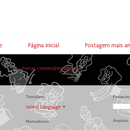
e
Página inicial
Postagem mais an
Assinar:
Postar comentários (Atom)
Translate
Pesquisa
Select Language
▼
Arquivo
Marcadores