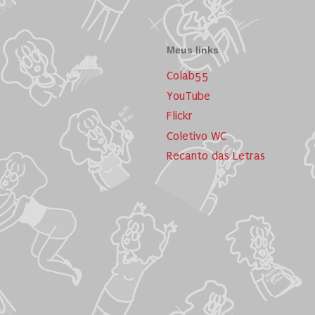
Meus links
Colab55
YouTube
Flickr
Coletivo WC
Recanto das Letras