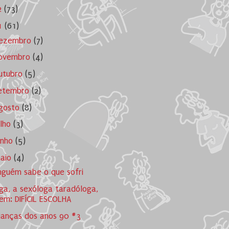
2
(73)
1
(61)
ezembro
(7)
ovembro
(4)
utubro
(5)
etembro
(2)
gosto
(8)
ulho
(3)
unho
(5)
aio
(4)
nguém sabe o que sofri
ga, a sexóloga taradóloga,
em: DIFÍCIL ESCOLHA
ianças dos anos 90 #3