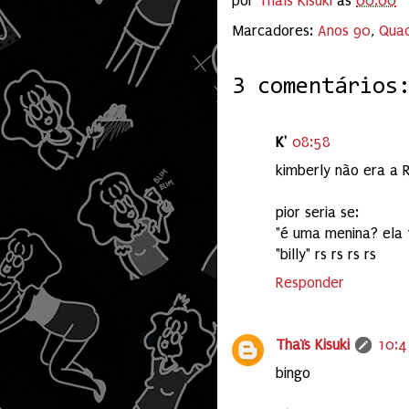
por
Thaïs Kisuki
às
00:00
Marcadores:
Anos 90
,
Quad
3 comentários
K'
08:58
kimberly não era a 
pior seria se:
"é uma menina? ela
"billy" rs rs rs rs
Responder
Thaïs Kisuki
10:4
bingo