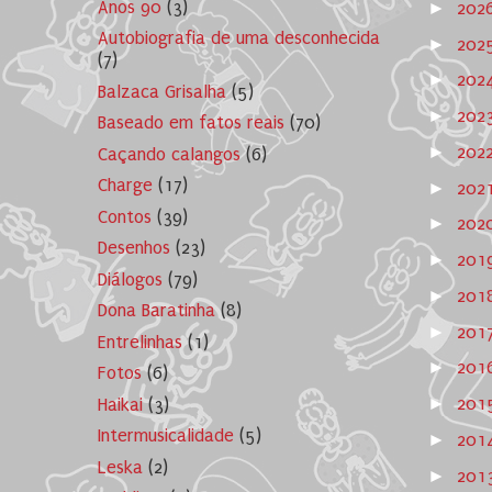
Anos 90
(3)
►
202
Autobiografia de uma desconhecida
►
202
(7)
►
202
Balzaca Grisalha
(5)
►
202
Baseado em fatos reais
(70)
►
202
Caçando calangos
(6)
Charge
(17)
►
202
Contos
(39)
►
202
Desenhos
(23)
►
201
Diálogos
(79)
►
201
Dona Baratinha
(8)
►
201
Entrelinhas
(1)
►
201
Fotos
(6)
►
201
Haikai
(3)
Intermusicalidade
(5)
►
201
Leska
(2)
►
201