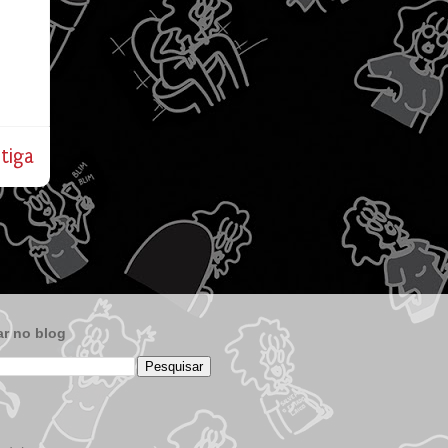
tiga
r no blog