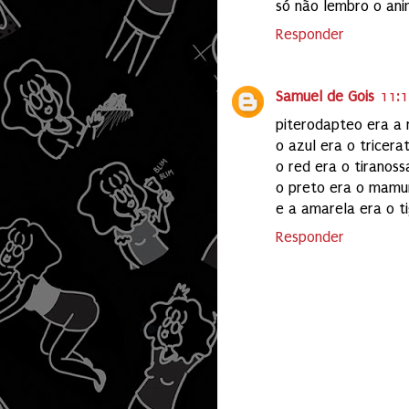
só não lembro o ani
Responder
Samuel de Gois
11:1
piterodapteo era a 
o azul era o tricera
o red era o tiranoss
o preto era o mamu
e a amarela era o t
Responder