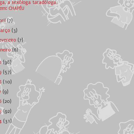
ga, a sexóloga taradóloga,
em: CHAPÉU
bril
(7)
arço
(3)
evereiro
(7)
aneiro
(6)
0
(98)
9
(57)
8
(10)
7
(9)
6
(20)
05
(92)
04
(31)