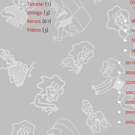
Ol
Tutorial
(1)
Umbigo
(3)
►
a
Versos
(61)
Vídeos
(3)
►
m
►
f
►
j
►
201
►
200
►
200
►
200
►
200
►
20
►
20