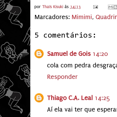
por
Thaïs Kisuki
às
14:13
Marcadores:
Mimimi
,
Quadri
5 comentários:
Samuel de Gois
14:20
cola com pedra desgraç
Responder
Thiago C.A. Leal
14:25
Aí ela vai ter que esper