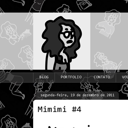
BLOG
PORTFOLIO
CONTATO
VO
segunda-feira, 19 de dezembro de 2011
Mimimi #4