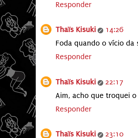
Responder
Thaïs Kisuki
14:26
Foda quando o vício da 
Responder
Thaïs Kisuki
22:17
Aim, acho que troquei o 
Responder
Thaïs Kisuki
23:10