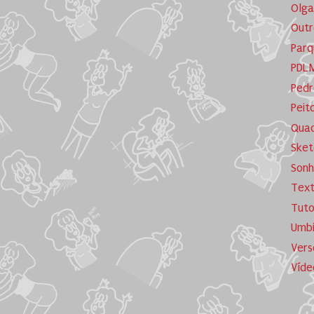
Olga
Outr
Parq
PDL
Pedr
Peit
Quad
Sket
Sonh
Tex
Tuto
Umb
Vers
Víde