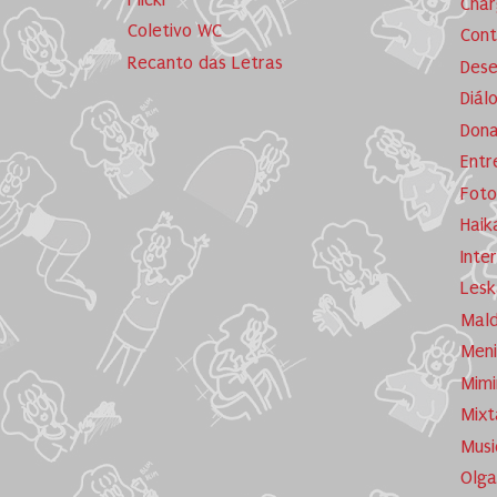
Cha
Coletivo WC
Cont
Recanto das Letras
Dese
Diál
Dona
Entr
Foto
Haik
Inte
Lesk
Mald
Meni
Mimi
Mixt
Musi
Olga