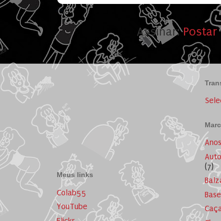
Assinar:
Postar
Tran
Sele
Marc
Ano
Auto
(7)
Meus links
Balz
Colab55
Base
YouTube
Caça
Flickr