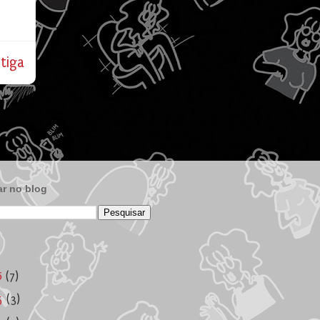
tiga
r no blog
6
(7)
5
(3)