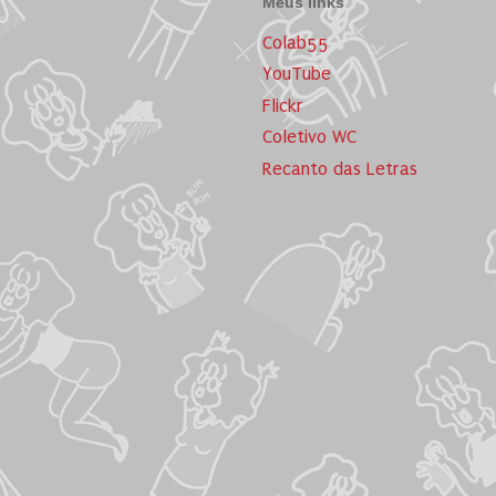
Meus links
Colab55
YouTube
Flickr
Coletivo WC
Recanto das Letras