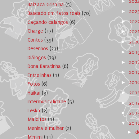
►
202
Balzaca Grisalha
(5)
►
202
Baseado em fatos reais
(70)
►
202
Caçando calangos
(6)
Charge
(17)
►
202
Contos
(39)
►
202
Desenhos
(23)
►
201
Diálogos
(79)
►
201
Dona Baratinha
(8)
►
201
Entrelinhas
(1)
►
201
Fotos
(6)
►
201
Haikai
(3)
Intermusicalidade
(5)
►
201
Leska
(2)
►
201
Malditos
(1)
▼
201
Menina e mulher
(2)
►
d
Mimimi
(11)