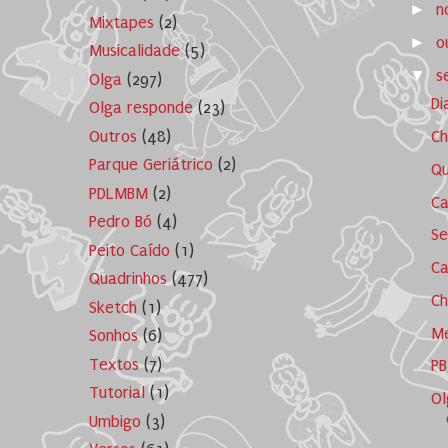
►
n
Mixtapes
(2)
►
o
Musicalidade
(5)
▼
s
Olga
(297)
D
Olga responde
(23)
Outros
(48)
Ch
Parque Geriátrico
(2)
Qu
PDLMBM
(2)
C
Pedro Bó
(4)
Se
Peito Caído
(1)
Ca
Quadrinhos
(477)
Ch
Sketch
(1)
M
Sonhos
(6)
Textos
(7)
PB
Tutorial
(1)
Ol
Umbigo
(3)