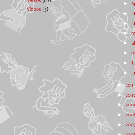
Versos
(61)
►
a
Vídeos
(3)
►
j
►
j
►
m
►
a
►
m
►
f
►
j
►
201
►
201
►
200
►
200
►
200
►
200