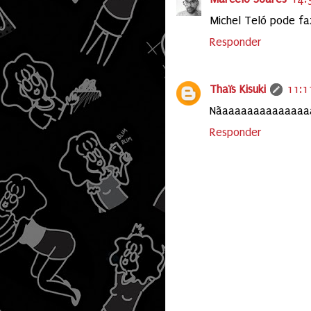
Michel Teló pode fa
Responder
Thaïs Kisuki
11:1
Nãaaaaaaaaaaaaaaa
Responder