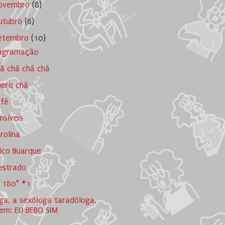
ovembro
(8)
utubro
(6)
etembro
(10)
iagramação
á chá chá chá
ero chá
afé
nsíveis
rolina
ico Buarque
estrado
 180° #1
ga, a sexóloga taradóloga,
em: EU BEBO SIM