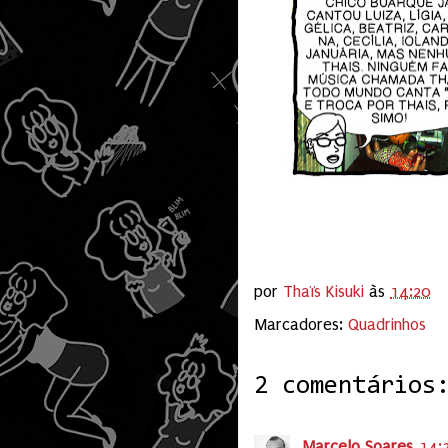
por
Thaïs Kisuki
às
14:20
Marcadores:
Quadrinhos
2 comentários
Marcelo Soares
14: