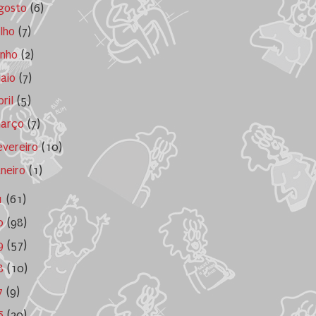
gosto
(6)
ulho
(7)
unho
(2)
aio
(7)
bril
(5)
arço
(7)
evereiro
(10)
aneiro
(1)
1
(61)
0
(98)
9
(57)
8
(10)
7
(9)
6
(20)