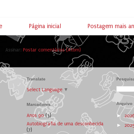
e
Página inicial
Postagem mais an
Assinar:
Postar comentários (Atom)
Translate
Pesquisa
Select Language
▼
Arquivo
Marcadores
Anos 90
(3)
►
202
Autobiografia de uma desconhecida
►
202
(7)