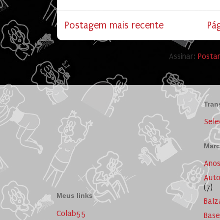
Postagem mais recente
Pág
Assinar:
Posta
Tran
Sele
Marc
Ano
Auto
(7)
Meus links
Balz
Colab55
Base