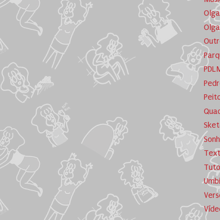
Olga
Olga
Outr
Parq
PDL
Pedr
Peit
Quad
Sket
Sonh
Tex
Tuto
Umb
Vers
Víde