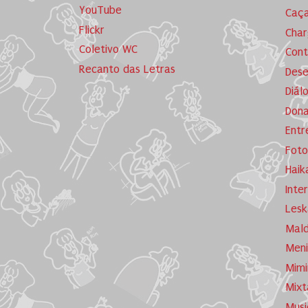
YouTube
Caça
Flickr
Cha
Coletivo WC
Cont
Recanto das Letras
Dese
Diál
Dona
Entr
Foto
Haik
Inte
Lesk
Mald
Meni
Mimi
Mixt
Musi