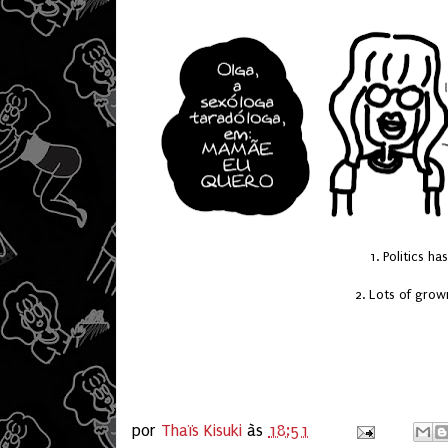
1. Politics has
2. Lots of gro
por
Thaïs Kisuki
às
18:51