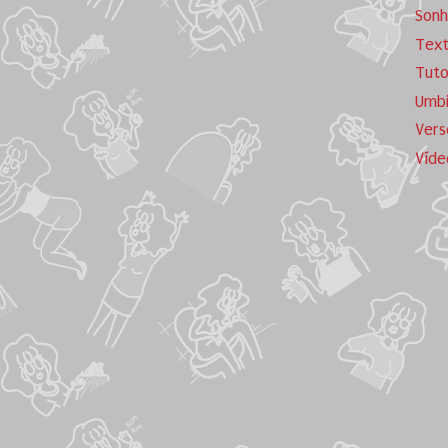
Sonh
Tex
Tuto
Umb
Vers
Víde