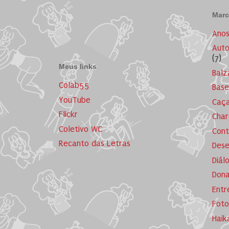
Marc
Ano
Auto
(7)
Meus links
Balz
Colab55
Base
YouTube
Caça
Flickr
Cha
Coletivo WC
Cont
Recanto das Letras
Dese
Diál
Dona
Entr
Foto
Haik