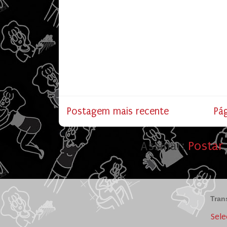
Postagem mais recente
Pág
Assinar:
Postar
Tran
Sele