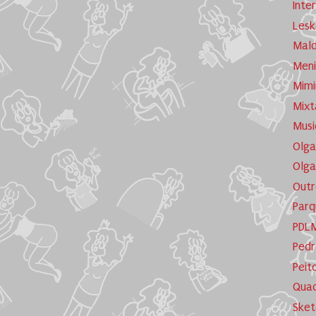
Inte
Lesk
Mald
Meni
Mimi
Mixt
Musi
Olga
Olga
Outr
Parq
PDL
Pedr
Peit
Quad
Sket