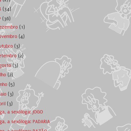
8
(34)
7
(36)
ezembro
(1)
ovembro
(4)
utubro
(3)
etembro
(2)
gosto
(3)
ulho
(2)
unho
(5)
aio
(3)
bril
(3)
ga, a sexóloga: JOGO
ga, a sexóloga: PADARIA