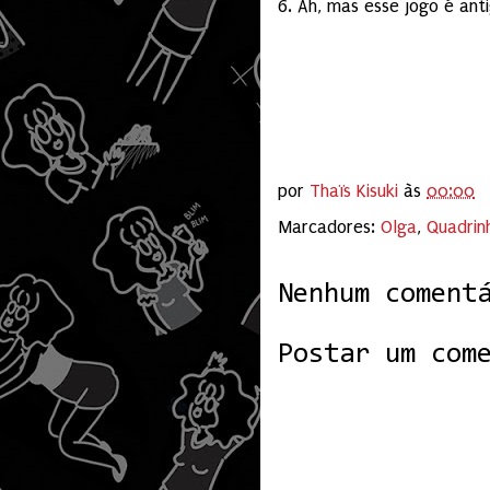
6. Ah, mas esse jogo é anti
por
Thaïs Kisuki
às
00:00
Marcadores:
Olga
,
Quadrin
Nenhum coment
Postar um com