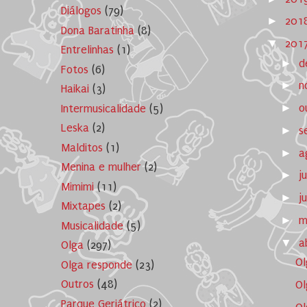
Diálogos
(79)
►
201
Dona Baratinha
(8)
▼
201
Entrelinhas
(1)
►
d
Fotos
(6)
►
n
Haikai
(3)
►
o
Intermusicalidade
(5)
Leska
(2)
►
s
Malditos
(1)
►
a
Menina e mulher
(2)
►
j
Mimimi
(11)
►
j
Mixtapes
(2)
►
m
Musicalidade
(5)
▼
a
Olga
(297)
Ol
Olga responde
(23)
Outros
(48)
Ol
Parque Geriátrico
(2)