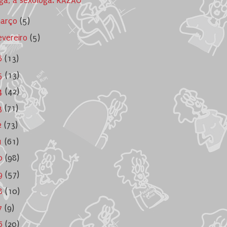
ga, a sexóloga: RAZÃO
arço
(5)
evereiro
(5)
6
(13)
5
(13)
4
(42)
3
(71)
2
(73)
1
(61)
0
(98)
9
(57)
8
(10)
7
(9)
6
(20)