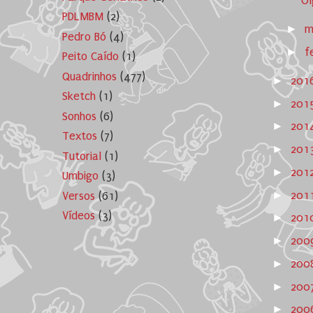
Ol
PDLMBM
(2)
►
m
Pedro Bó
(4)
►
f
Peito Caído
(1)
Quadrinhos
(477)
►
201
Sketch
(1)
►
201
Sonhos
(6)
►
201
Textos
(7)
►
201
Tutorial
(1)
►
201
Umbigo
(3)
►
201
Versos
(61)
Vídeos
(3)
►
201
►
200
►
200
►
200
►
200