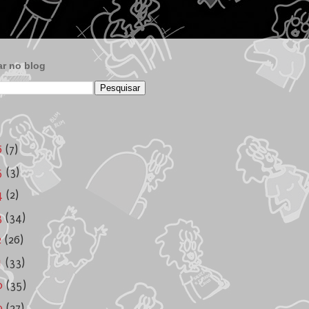
r no blog
6
(7)
5
(3)
4
(2)
3
(34)
2
(26)
1
(33)
0
(35)
9
(27)