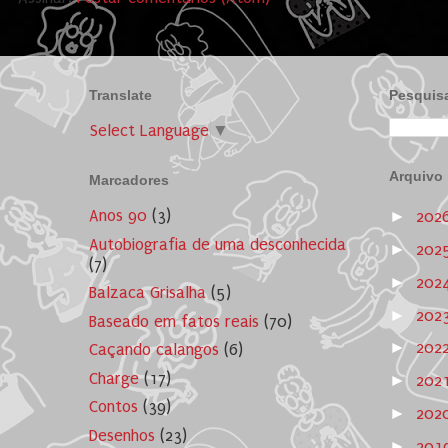
Translate
Pesquisa
Select Language
▼
Arquivo
Marcadores
Anos 90
(3)
►
202
Autobiografia de uma desconhecida
►
202
(7)
►
202
Balzaca Grisalha
(5)
►
202
Baseado em fatos reais
(70)
►
202
Caçando calangos
(6)
Charge
(17)
►
202
Contos
(39)
►
202
Desenhos
(23)
►
201