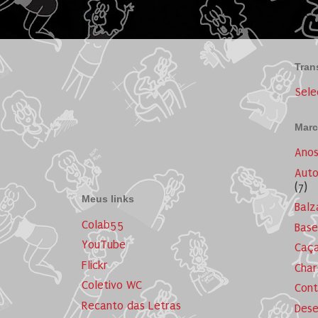
Tran
Sele
Marc
Ano
Auto
(7)
Meus links
Balz
Colab55
Base
YouTube
Caça
Flickr
Cha
Coletivo WC
Cont
Recanto das Letras
Dese