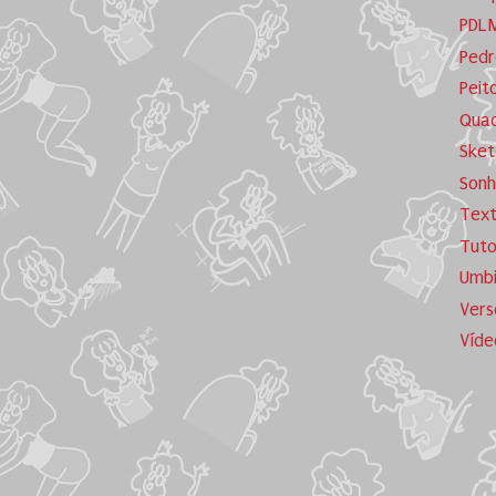
PDL
Pedr
Peit
Quad
Sket
Sonh
Tex
Tuto
Umb
Vers
Víde