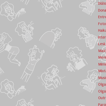
Diál
Dona
Entr
Foto
Haik
Inte
Lesk
Mald
Meni
Mimi
Mixt
Musi
Olga
Olga
Outr
Parq