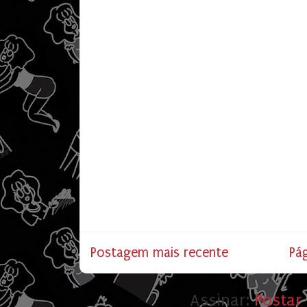
Postagem mais recente
Pág
Assinar:
Postar