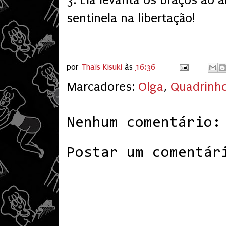
sentinela na libertação!
por
Thaïs Kisuki
às
16:36
Marcadores:
Olga
,
Quadrinh
Nenhum comentário:
Postar um comentár