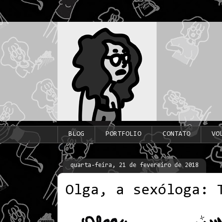
BLOG
PORTFOLIO
CONTATO
VO
quarta-feira, 21 de fevereiro de 2018
Olga, a sexóloga: 