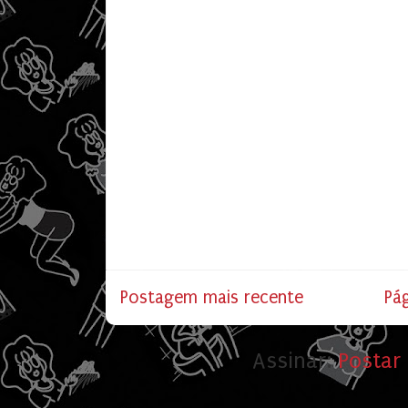
Postagem mais recente
Pág
Assinar:
Postar