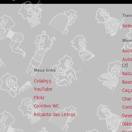
Tran
Sele
Marc
Ano
Auto
(7)
Meus links
Balz
Colab55
Base
YouTube
Caça
Flickr
Cha
Coletivo WC
Cont
Recanto das Letras
Dese
Diál