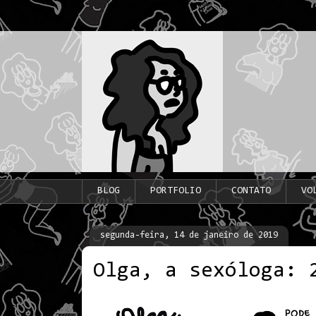
BLOG
PORTFOLIO
CONTATO
VO
segunda-feira, 14 de janeiro de 2019
Olga, a sexóloga: 