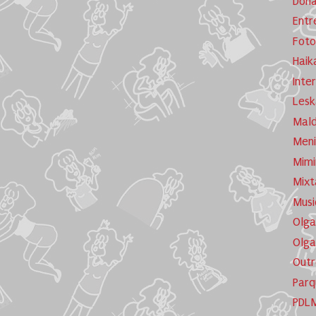
Dona
Entr
Foto
Haik
Inte
Lesk
Mald
Meni
Mimi
Mixt
Musi
Olga
Olga
Outr
Parq
PDL