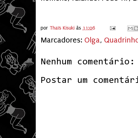
por
Thaïs Kisuki
às
11:06
Marcadores:
Olga
,
Quadrinh
Nenhum comentário:
Postar um comentár