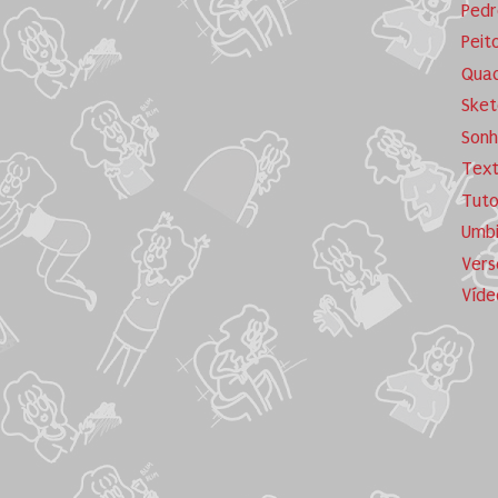
Pedr
Peit
Quad
Sket
Sonh
Tex
Tuto
Umb
Vers
Víde