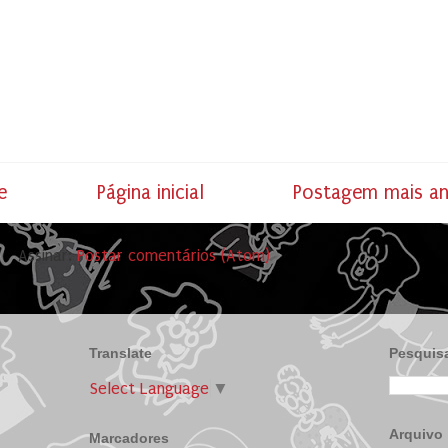
e
Página inicial
Postagem mais an
Assinar:
Postar comentários (Atom)
Translate
Pesquisa
Select Language
▼
Arquivo
Marcadores