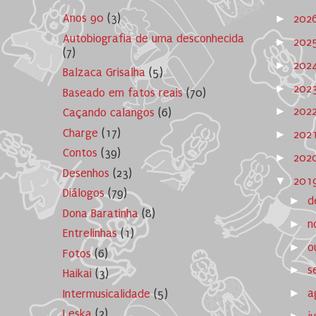
Anos 90
(3)
►
202
Autobiografia de uma desconhecida
►
202
(7)
►
202
Balzaca Grisalha
(5)
►
202
Baseado em fatos reais
(70)
►
202
Caçando calangos
(6)
Charge
(17)
►
202
Contos
(39)
►
202
Desenhos
(23)
▼
201
Diálogos
(79)
►
d
Dona Baratinha
(8)
►
n
Entrelinhas
(1)
►
o
Fotos
(6)
►
s
Haikai
(3)
►
a
Intermusicalidade
(5)
Leska
(2)