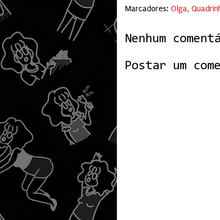
Marcadores:
Olga
,
Quadrin
Nenhum coment
Postar um com