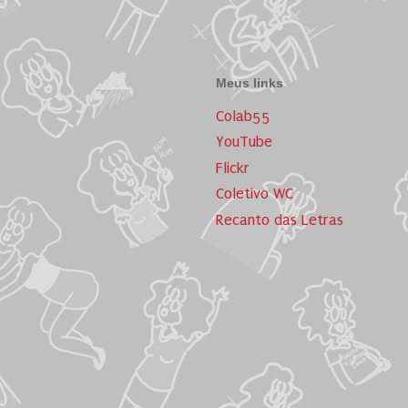
Meus links
Colab55
YouTube
Flickr
Coletivo WC
Recanto das Letras