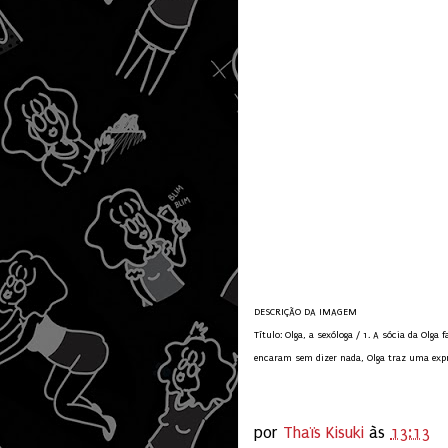
DESCRIÇÃO DA IMAGEM
Título: Olga, a sexóloga / 1. A sócia da Olg
encaram sem dizer nada, Olga traz uma expre
por
Thaïs Kisuki
às
13:13