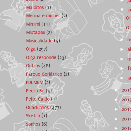
►
j
Malditos
(1)
▼
j
Menina e mulher
(2)
Ol
Mimimi
(11)
Ol
Mixtapes
(2)
►
m
Musicalidade
(5)
Olga
(297)
►
a
Olga responde
(23)
►
m
Outros
(48)
►
f
Parque Geriátrico
(2)
►
j
PDLMBM
(2)
►
201
Pedro Bó
(4)
Peito Caído
(1)
►
201
Quadrinhos
(477)
►
201
Sketch
(1)
►
201
Sonhos
(6)
►
201