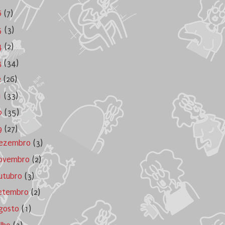
6
(7)
5
(3)
4
(2)
3
(34)
2
(26)
1
(33)
0
(35)
9
(27)
ezembro
(3)
ovembro
(2)
utubro
(3)
etembro
(2)
gosto
(1)