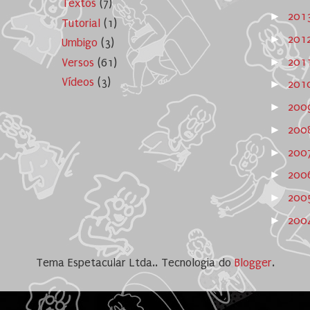
Textos
(7)
►
201
Tutorial
(1)
►
201
Umbigo
(3)
►
201
Versos
(61)
Vídeos
(3)
►
201
►
200
►
200
►
200
►
200
►
20
►
20
Tema Espetacular Ltda.. Tecnologia do
Blogger
.