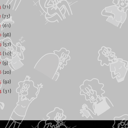
3
(71)
2
(73)
1
(61)
0
(98)
9
(57)
8
(10)
7
(9)
6
(20)
05
(92)
04
(31)