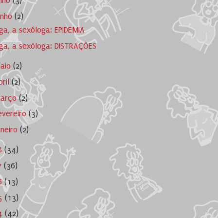
ulho
(3)
unho
(2)
ga, a sexóloga: EPIDEMIA
ga, a sexóloga: DISTRAÇÕES
aio
(2)
bril
(2)
arço
(2)
evereiro
(3)
aneiro
(2)
8
(34)
7
(36)
6
(13)
5
(13)
4
(42)