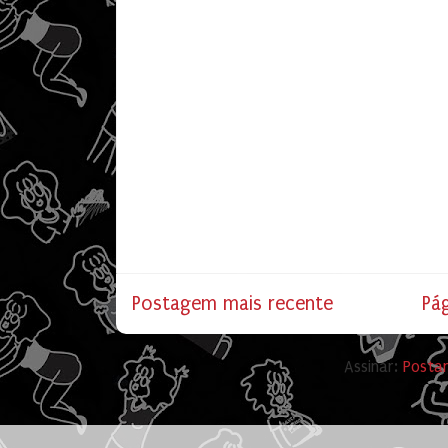
Postagem mais recente
Pág
Assinar:
Posta