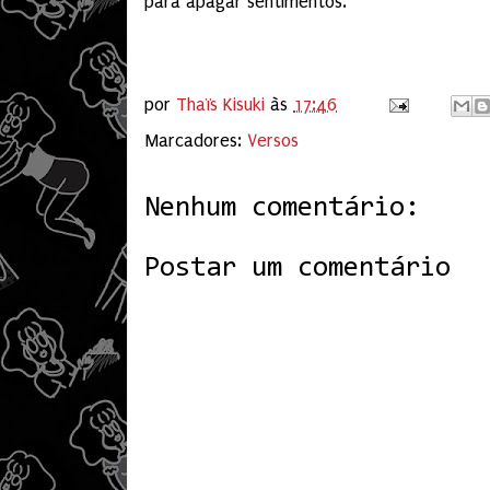
para apagar sentimentos.
por
Thaïs Kisuki
às
17:46
Marcadores:
Versos
Nenhum comentário:
Postar um comentário