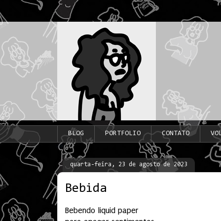
BLOG
PORTFOLIO
CONTATO
VO
quarta-feira, 23 de agosto de 2023
Bebida
Bebendo liquid paper