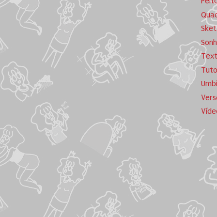
Peit
Quad
Sket
Sonh
Tex
Tuto
Umb
Vers
Víde