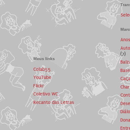
Tran
Sele
Marc
Ano
Auto
(7)
Meus links
Balz
Colab55
Base
YouTube
Caça
Flickr
Cha
Coletivo WC
Cont
Recanto das Letras
Dese
Diál
Dona
Entr