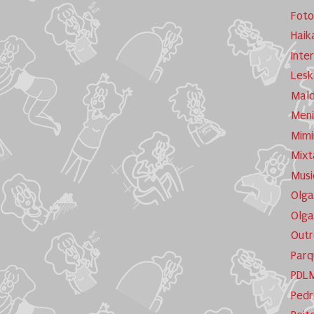
Foto
Haik
Inte
Lesk
Mald
Meni
Mimi
Mixt
Musi
Olga
Olga
Outr
Parq
PDL
Pedr