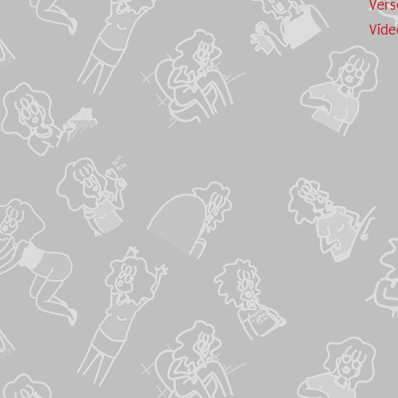
Vers
Víde