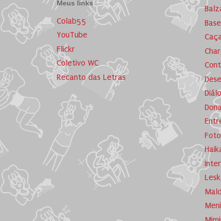
Meus links
Balz
Colab55
Base
YouTube
Caça
Flickr
Cha
Coletivo WC
Cont
Recanto das Letras
Dese
Diál
Dona
Entr
Foto
Haik
Inte
Lesk
Mald
Meni
Mimi