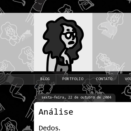
BLOG
PORTFOLIO
CONTATO
VO
sexta-feira, 22 de outubro de 2004
Análise
Dedos.