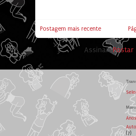
Postagem mais recente
Pág
Assinar:
Postar
Tran
Sele
Marc
Ano
Auto
(7)