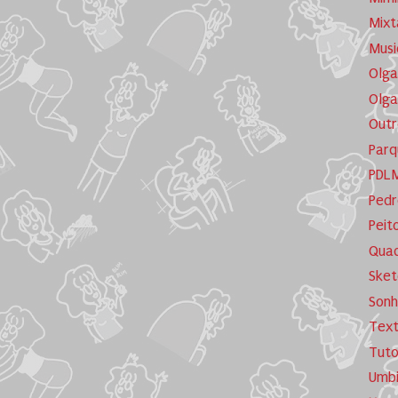
Mixt
Musi
Olga
Olga
Outr
Parq
PDL
Pedr
Peit
Quad
Sket
Sonh
Tex
Tuto
Umb