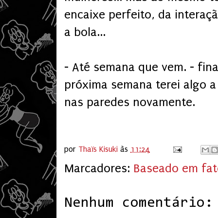
encaixe perfeito, da interaçã
a bola...
- Até semana que vem. - fin
próxima semana terei algo a
nas paredes novamente.
por
Thaïs Kisuki
às
11:24
Marcadores:
Baseado em fat
Nenhum comentário: