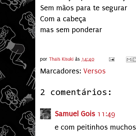
Sem mãos para te segurar
Com a cabeça
mas sem ponderar
por
Thaïs Kisuki
às
14:40
Marcadores:
Versos
2 comentários:
Samuel Gois
11:49
e com peitinhos muchos