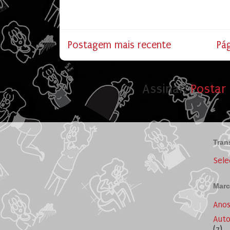
Postagem mais recente
Pág
Assinar:
Postar
Tran
Sele
Marc
Ano
Auto
(7)