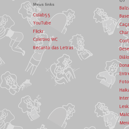
Meus links
Balz
Colab55
Base
YouTube
Caça
Flickr
Cha
Coletivo WC
Cont
Recanto das Letras
Dese
Diál
Dona
Entr
Foto
Haik
Inte
Lesk
Mald
Meni