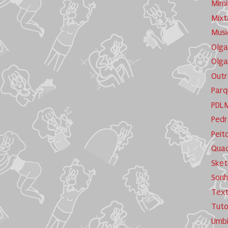
Mimi
Mixt
Musi
Olga
Olga
Outr
Parq
PDL
Pedr
Peit
Quad
Sket
Sonh
Tex
Tuto
Umb