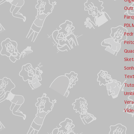
Outr
Parq
PDL
Pedr
Peit
Quad
Sket
Sonh
Tex
Tuto
Umb
Vers
Víde