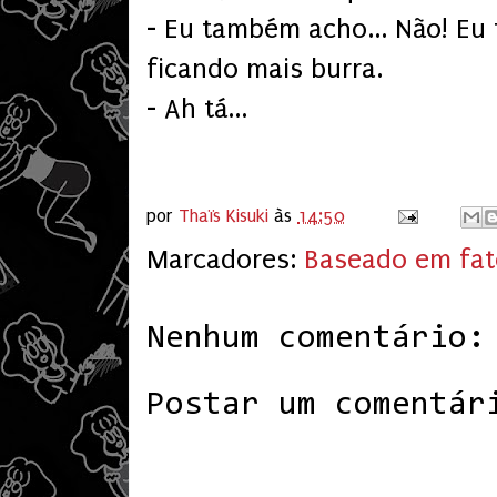
- Eu também acho... Não! E
ficando mais burra.
- Ah tá...
por
Thaïs Kisuki
às
14:50
Marcadores:
Baseado em fat
Nenhum comentário:
Postar um comentár