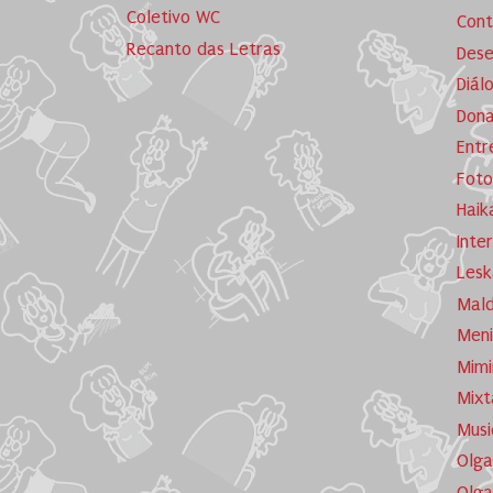
Coletivo WC
Cont
Recanto das Letras
Dese
Diál
Dona
Entr
Foto
Haik
Inte
Lesk
Mald
Meni
Mimi
Mixt
Musi
Olga
Olga