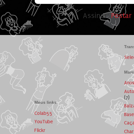
Assinar:
Postar
Tran
Sele
Marc
Ano
Auto
(7)
Meus links
Balz
Colab55
Base
YouTube
Caça
Flickr
Cha