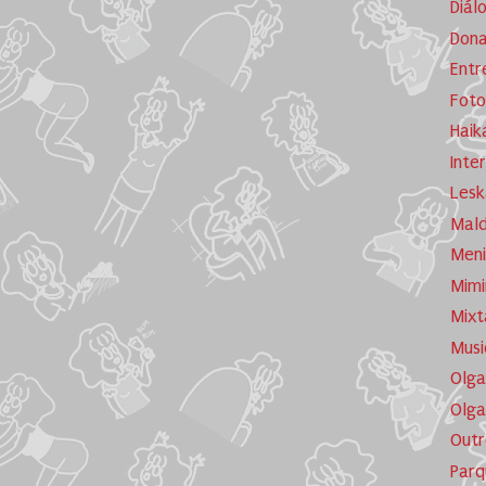
Diál
Dona
Entr
Foto
Haik
Inte
Lesk
Mald
Meni
Mimi
Mixt
Musi
Olga
Olga
Outr
Parq