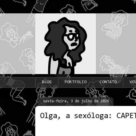
BLOG
PORTFOLIO
CONTATO
VO
sexta-feira, 3 de julho de 2026
Olga, a sexóloga: CAPE