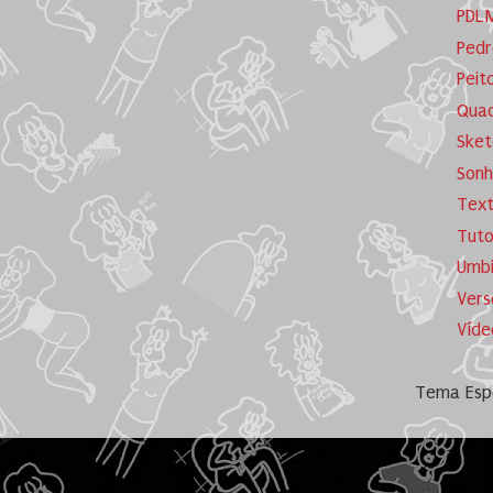
PDL
Pedr
Peit
Quad
Sket
Sonh
Tex
Tuto
Umb
Vers
Víde
Tema Espe