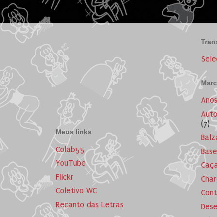
Tran
Sele
Marc
Ano
Auto
(7)
Meus links
Balz
Colab55
Base
YouTube
Caça
Flickr
Cha
Coletivo WC
Cont
Recanto das Letras
Dese