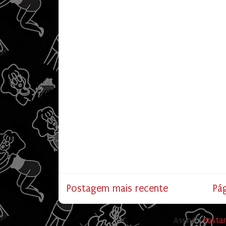
Postagem mais recente
Pág
Assinar:
Posta